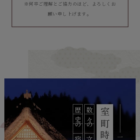
※何卒ご理解とご協力のほど、よろしくお
。
願い申し上げます
歴
数
史
々
の
の