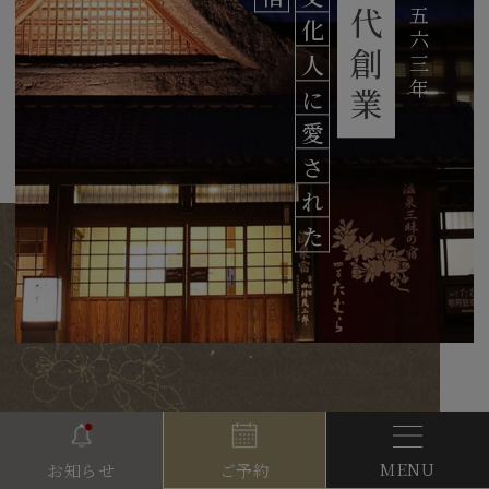
室町時代創業
一五六三年
宿
文
化
人
に
愛
さ
れ
た
四万たむらで過ごす
MENU
ご予約
お知らせ